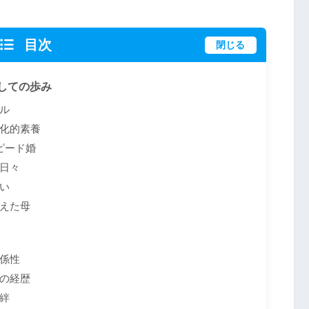
目次
閉じる
しての歩み
ル
化的素養
ピード婚
日々
い
えた母
係性
の経歴
絆