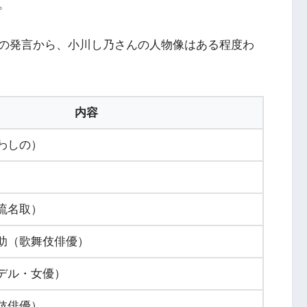
。
の発言から、小川し乃さんの人物像はある程度わ
内容
わしの）
流名取）
助（歌舞伎俳優）
デル・女優）
伎俳優）