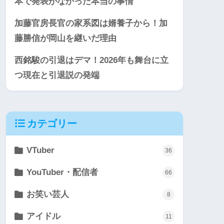
本で発表がなかった本当の事情
加藤官房長官の家系図は婿養子から！加
藤勝信が岡山を継いだ理由
西銘駿の引退はデマ！2026年も舞台に立
つ現在と引退説の発端
カテゴリー
VTuber
36
YouTuber・配信者
66
お笑い芸人
8
アイドル
11