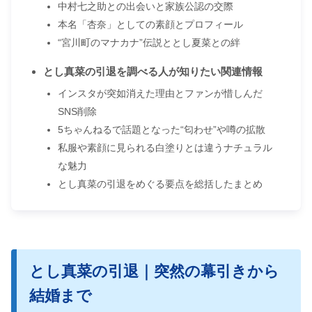
中村七之助との出会いと家族公認の交際
本名「杏奈」としての素顔とプロフィール
“宮川町のマナカナ”伝説ととし夏菜との絆
とし真菜の引退を調べる人が知りたい関連情報
インスタが突如消えた理由とファンが惜しんだ
SNS削除
5ちゃんねるで話題となった“匂わせ”や噂の拡散
私服や素顔に見られる白塗りとは違うナチュラル
な魅力
とし真菜の引退をめぐる要点を総括したまとめ
とし真菜の引退｜突然の幕引きから
結婚まで