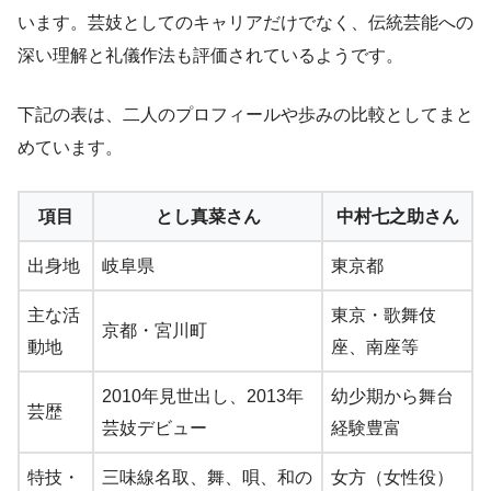
います。芸妓としてのキャリアだけでなく、伝統芸能への
深い理解と礼儀作法も評価されているようです。
下記の表は、二人のプロフィールや歩みの比較としてまと
めています。
項目
とし真菜さん
中村七之助さん
出身地
岐阜県
東京都
主な活
東京・歌舞伎
京都・宮川町
動地
座、南座等
2010年見世出し、2013年
幼少期から舞台
芸歴
芸妓デビュー
経験豊富
特技・
三味線名取、舞、唄、和の
女方（女性役）