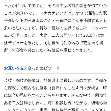
ったかについてですが、その理由は名前の響きが似ていた
ことが大きいです。マナカナといえば、かつて活躍した双
子タレントの三倉茉奈さん・三倉佳奈さんを連想する人も
多いと思いますが、舞妓・芸妓の世界でもこのニックネー
ムが定着しました。実際、二人は同期として2010年に舞
妓デビューを果たし、同じ置屋（住み込みで芸を磨く場
所）で寝食を共にしながら修業を重ねてきました。
お互いを支え合ったエピソード
芸妓・舞妓の修業は、想像以上に厳しいものです。早朝か
ら深夜まで稽古やお座敷（宴席）をこなす日々が続き、時
には辛い思いをすることもあります。そんな中で、同期で
ある二人は励まし合い、時に相談し合いながら、切磋琢磨
してきたそうです。実際、舞妓時代の写真には二人が並ん