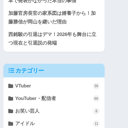
本で発表がなかった本当の事情
加藤官房長官の家系図は婿養子から！加
藤勝信が岡山を継いだ理由
西銘駿の引退はデマ！2026年も舞台に立
つ現在と引退説の発端
カテゴリー
VTuber
36
YouTuber・配信者
66
お笑い芸人
8
アイドル
11