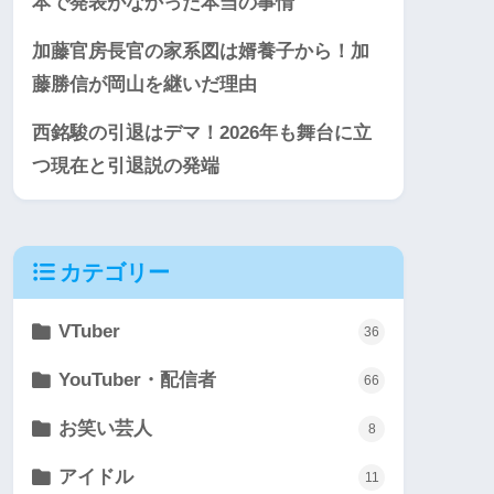
本で発表がなかった本当の事情
加藤官房長官の家系図は婿養子から！加
藤勝信が岡山を継いだ理由
西銘駿の引退はデマ！2026年も舞台に立
つ現在と引退説の発端
カテゴリー
VTuber
36
YouTuber・配信者
66
お笑い芸人
8
アイドル
11