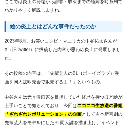
ここでは炎上の発端から謝罪・収束までの経緯を時系列で
わかりやすく解説しますね。
絵の炎上とはどんな事件だったのか
2023年8月、お笑いコンビ・マユリカの中谷祐太さんが
X（旧Twitter）に投稿した内容が思わぬ炎上に発展しまし
た。
その投稿の内容は、「先輩芸人のBL（ボーイズラブ）漫
画を同人誌即売会で販売するよ！」というもの。
中谷さんは元々漫画家を目指していた経歴を持つほど絵が
上手いことで知られており、今回は
ニコニコ生放送の番組
「ざわざわレボリューション」の企画
として吉本新喜劇の
先輩芸人をモデルにしたBL同人誌を描き上げ、イベント