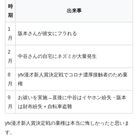
時
出来事
期
1
阪本さんが彼女にフラれる
月
2
中谷さんの自宅にネズミが大量発生
月
8
ytv漫才新人賞決定戦でコロナ濃厚接触者のため棄
月
権
9
お祓いを実施→直後に中谷はイヤホン紛失・阪本
月
は財布紛失＋自転車盗難
ytv漫才新人賞決定戦の棄権は本当に悔しかったと思いま
す。