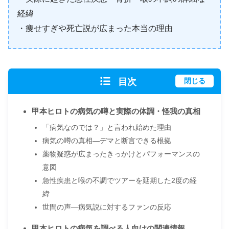
経緯
・痩せすぎや死亡説が広まった本当の理由
目次
閉じる
甲本ヒロトの病気の噂と実際の体調・怪我の真相
「病気なのでは？」と言われ始めた理由
病気の噂の真相―デマと断言できる根拠
薬物疑惑が広まったきっかけとパフォーマンスの
意図
急性疾患と喉の不調でツアーを延期した2度の経
緯
世間の声―病気説に対するファンの反応
甲本ヒロトの病気を調べる人向けの関連情報