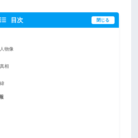
目次
閉じる
人物像
真相
緯
報