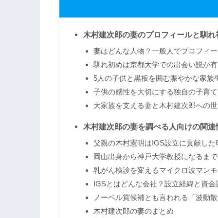
木村建次郎の妻のプロフィールと馴れ
妻はどんな人物？一般人でプロフィー
馴れ初めは京都大学での出会い説が有
5人の子供と黒板を囲む賑やかな家族
子供の感性を大切にする独自の子育て
大家族を支える妻と木村建次郎への世
木村建次郎の妻を調べる人向けの関連
父親の木村憲明はIGS設立に貢献した
岡山出身から神戸大学教授になるまで
乳がん検診を変えるマイクロ波マンモ
IGSとはどんな会社？設立経緯と資金
ノーベル賞候補とも言われる「波動散
木村建次郎の妻のまとめ