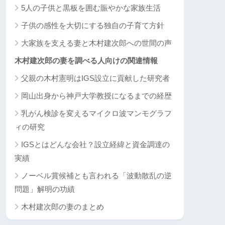
5人の子供と黒板を囲む賑やかな家族生活
子供の感性を大切にする独自の子育て方針
大家族を支える妻と木村建次郎への世間の声
木村建次郎の妻を調べる人向けの関連情報
父親の木村憲明はIGS設立に貢献した研究者
岡山出身から神戸大学教授になるまでの経歴
乳がん検診を変えるマイクロ波マンモグラフ
ィの研究
IGSとはどんな会社？設立経緯と資金調達の
実績
ノーベル賞候補とも言われる「波動散乱の逆
問題」解明の功績
木村建次郎の妻のまとめ