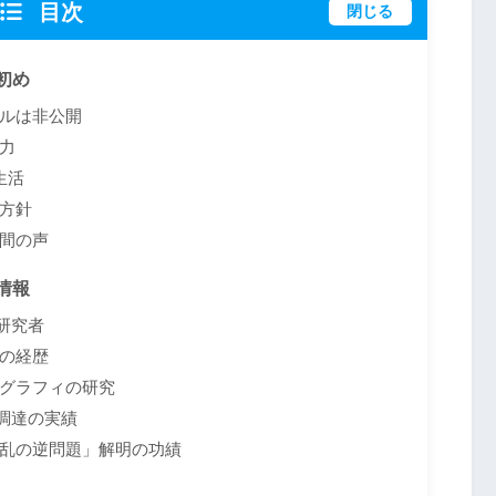
目次
閉じる
初め
ルは非公開
力
生活
方針
間の声
情報
研究者
の経歴
グラフィの研究
調達の実績
乱の逆問題」解明の功績