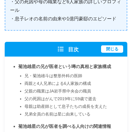
・父の死因や母の職業など6人家族の詳しいプロフィ
ール
・息子レオの名前の由来や1億円豪邸のエピソード
目次
閉じる
菊池雄星の兄が医者という噂の真相と家族構成
兄・菊池雄斗は整形外科の医師
両親と4人兄弟による6人家族の構成
父親の職業はJA岩手県中央会の職員
父の死因はがんで2019年に59歳で逝去
母親は助産師として息子たちの成長を支えた
兄弟全員の名前は星に由来している
菊池雄星の兄が医者を調べる人向けの関連情報