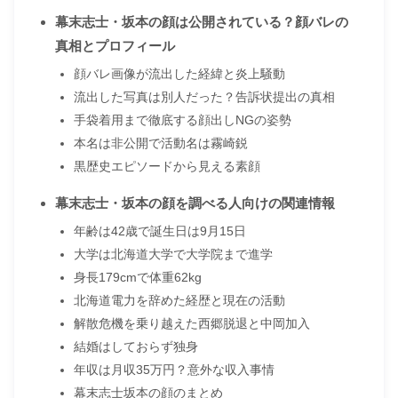
幕末志士・坂本の顔は公開されている？顔バレの
真相とプロフィール
顔バレ画像が流出した経緯と炎上騒動
流出した写真は別人だった？告訴状提出の真相
手袋着用まで徹底する顔出しNGの姿勢
本名は非公開で活動名は霧崎鋭
黒歴史エピソードから見える素顔
幕末志士・坂本の顔を調べる人向けの関連情報
年齢は42歳で誕生日は9月15日
大学は北海道大学で大学院まで進学
身長179cmで体重62kg
北海道電力を辞めた経歴と現在の活動
解散危機を乗り越えた西郷脱退と中岡加入
結婚はしておらず独身
年収は月収35万円？意外な収入事情
幕末志士坂本の顔のまとめ