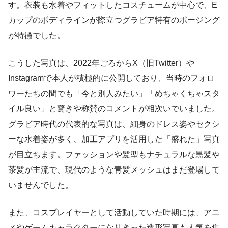
す。衣装も水着やフィットしたコスチュームが中心で、E
カップのボディラインが際立つグラビア特有のポージング
が特徴でした。
こうした写真は、2022年ごろからX（旧Twitter）や
Instagramで本人が積極的に公開しており、当時のフォロ
ワーたちの間でも「今と別人みたい」「めちゃくちゃスタ
イル良い」と驚きや称賛のコメントが相次いでいました。
グラビア時代の代表的な写真は、細身のドレス姿やセクシ
ーな水着姿が多く、加工アプリを活用した「盛れた」写真
が目立ちます。ファッションや髪型もナチュラルな黒髪や
茶髪が主流で、現代のような青髪メッシュはまだ登場して
いませんでした。
また、コスプレイヤーとして活動していた時期には、アニ
メやゲームキャラクターになりきった造形写真も人気を集