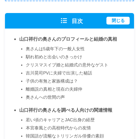
目次
閉じる
山口祥行の奥さんのプロフィールと結婚の真相
奥さんは5歳年下の一般人女性
馴れ初めと出会いのきっかけ
クリスマスイブ婚と結婚式の意外なゲスト
吉川晃司PVに夫婦で出演した秘話
子供の有無と家族構成は？
離婚説の真相と現在の夫婦仲
奥さんへの世間の声
山口祥行の奥さんを調べる人向けの関連情報
若い頃のキャリアとJAC出身の経歴
本宮泰風との高校時代からの友情
韓国語が流暢なトリリンガル俳優の素顔