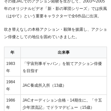
その後JACでのアクション経験を生かして、2003〜2005
年のオリジナルビデオ「新・影の軍団シリーズ」では疾風
（はやて）という重要キャラクターで全6作品に出演。
吹き替えなしの本格アクション・殺陣を披露し、アクショ
ン俳優としての地位を固めていきました。
年
出来事
1983
「宇宙刑事ギャバン」を観てアクション俳優
年
を目指す
1984
JAC養成所入所（13歳）
年
1986
JACオーディション合格・14期生に。「十五
年
少年漂流記」でドラマデビュー（15歳）