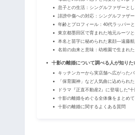
息子との生活：シングルファザーとし
誹謗中傷への対応：シングルファザー
年齢とプロフィール：40代ラッパー
東京都墨田区で育まれた地元ルーツと
本名と苗字に秘められた素顔―遠藤航
名前の由来と意味：幼稚園で生まれた
十影の離婚について調べる人が知りた
キッチンカーから実店舗へ広がったバナ
「保育園神」など人気曲に込められた
ドラマ『正直不動産2』に登場した“十
十影の離婚をめぐる全体像をまとめて
十影の離婚に関するよくある質問