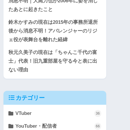
消息不明｜大高力也が2006年に姿を消し
たあとに起きたこと
鈴木かすみの現在は2015年の事務所退所
後から消息不明！アバレンジャーのリジ
ェ役が表舞台を離れた経緯
秋元久美子の現在は「ちゃんこ千代の富
士」代表！旧九重部屋を守る今と表に出
ない理由
カテゴリー
VTuber
36
YouTuber・配信者
66