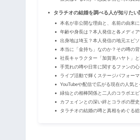
タラチオの結婚を調べる人が知りたい
本名が非公開な理由と、名前の由来に
年齢や身長は？本人発信と各メディア
出身地は埼玉？本人発信の地元エピソ
本当に「金持ち」なのか？その噂の背
社長キャラクター「加賀美ハヤト」と
手荒れの噂や日常に関するファンの心
ライブ活動で輝くステージパフォーマ
YouTubeや配信で広がる現在の人気
緑仙との相棒関係と二人のコラボエピ
カフェインとの深い絆とコラボの歴史
タラチオの結婚の噂と真相をめぐる総