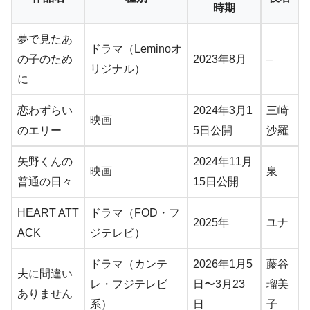
時期
夢で見たあ
ドラマ（Leminoオ
の子のため
2023年8月
–
リジナル）
に
恋わずらい
2024年3月1
三崎
映画
のエリー
5日公開
沙羅
矢野くんの
2024年11月
映画
泉
普通の日々
15日公開
HEART ATT
ドラマ（FOD・フ
2025年
ユナ
ACK
ジテレビ）
ドラマ（カンテ
2026年1月5
藤谷
夫に間違い
レ・フジテレビ
日〜3月23
瑠美
ありません
系）
日
子