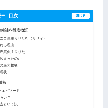
目次
閉じる
の候補を徹底検証
ニコ生主りりたむ（リリィ）
れる理由
声真似主りりた
広まったのか
の最大根拠
現状
情報
たエピソード
くらい？
当という説