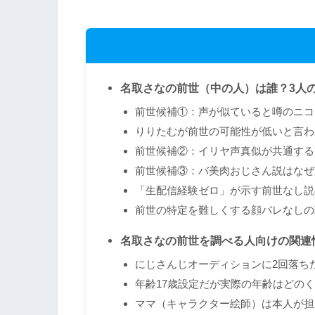
名取さなの前世（中の人）は誰？3人
前世候補①：声が似ていると噂のニコ
りりたむが前世の可能性が低いと言わ
前世候補②：イリヤ声真似が共通する
前世候補③：バ美肉おじさん説はなぜ
「生配信経験ゼロ」が示す前世なし説
前世の特定を難しくする顔バレなしの
名取さなの前世を調べる人向けの関連
にじさんじオーディションに2回落ち
年齢17歳設定だが実際の年齢はどの
ママ（キャラクター絵師）は本人が担