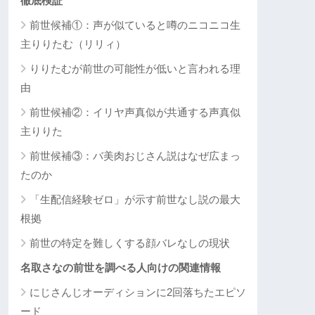
徹底検証
前世候補①：声が似ていると噂のニコニコ生
主りりたむ（リリィ）
りりたむが前世の可能性が低いと言われる理
由
前世候補②：イリヤ声真似が共通する声真似
主りりた
前世候補③：バ美肉おじさん説はなぜ広まっ
たのか
「生配信経験ゼロ」が示す前世なし説の最大
根拠
前世の特定を難しくする顔バレなしの現状
名取さなの前世を調べる人向けの関連情報
にじさんじオーディションに2回落ちたエピソ
ード